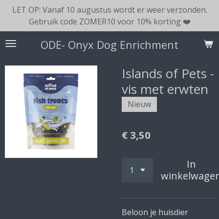
LET OP: Vanaf 10 augustus wordt er weer verzonden.
Ga
Gebruik code ZOMER10 voor 10% korting ❤️
direct
naar
ODE- Onyx Dog Enrichment
de
hoofdinhoud
Islands of Pets -
vis met erwten
Nieuw
€ 3,50
In
winkelwage
Beloon je huisdier