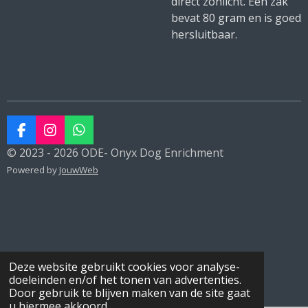
direct zonlicht. Een zak
bevat 80 gram en is goed
hersluitbaar.
F
I
W
a
n
h
© 2023 - 2026 ODE- Onyx Dog Enrichment
c
s
a
Powered by
JouwWeb
e
t
t
b
a
s
o
g
A
o
r
p
k
a
p
m
Deze website gebruikt cookies voor analyse-
doeleinden en/of het tonen van advertenties.
Door gebruik te blijven maken van de site gaat
u hiermee akkoord.