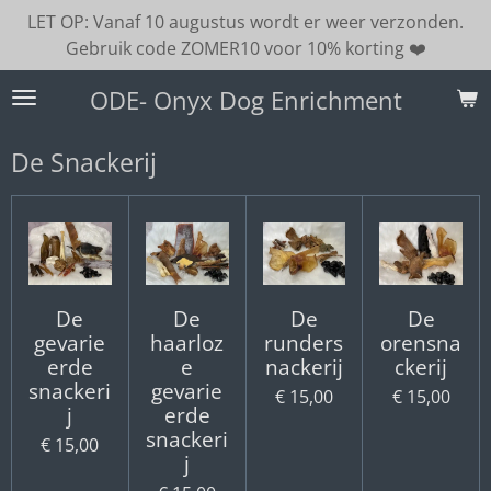
LET OP: Vanaf 10 augustus wordt er weer verzonden.
Ga
Gebruik code ZOMER10 voor 10% korting ❤️
direct
naar
ODE- Onyx Dog Enrichment
de
hoofdinhoud
De Snackerij
De
De
De
De
gevarie
haarloz
runders
orensna
erde
e
nackerij
ckerij
snackeri
gevarie
€ 15,00
€ 15,00
j
erde
snackeri
€ 15,00
j