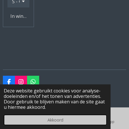
In winkelwagen
F
I
W
a
n
h
Deze website gebruikt cookies voor analyse-
© 2023 - 2026 ODE- Onyx Dog Enrichment
c
s
a
doeleinden en/of het tonen van advertenties.
Powered by
JouwWeb
e
t
t
Door gebruik te blijven maken van de site gaat
b
a
s
u hiermee akkoord.
o
g
A
o
r
p
Akkoord
k
a
p
E-mailadres
Instagram
WhatsApp
m