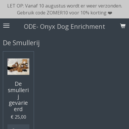
LET OP: Vanaf 10 augustus wordt er weer verzonden.
Ga
Gebruik code ZOMER10 voor 10% korting ❤️
direct
naar
ODE- Onyx Dog Enrichment
de
hoofdinhoud
De Smullerij
De
smulleri
j
gevarie
erd
€ 25,00