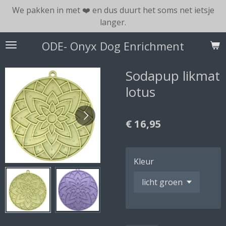
We pakken in met ❤️ en dus duurt het soms net ietsje
Ga
langer.
direct
naar
ODE- Onyx Dog Enrichment
de
hoofdinhoud
Sodapup likmat
lotus
€ 16,95
Kleur