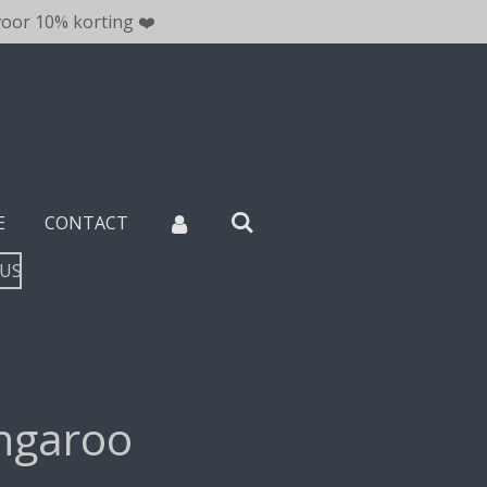
oor 10% korting ❤️
E
CONTACT
TUS
ngaroo