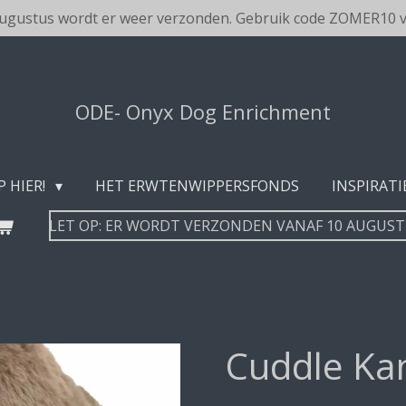
augustus wordt er weer verzonden. Gebruik code ZOMER10 v
ODE- Onyx Dog Enrichment
P HIER!
HET ERWTENWIPPERSFONDS
INSPIRATI
LET OP: ER WORDT VERZONDEN VANAF 10 AUGUS
Cuddle Ka