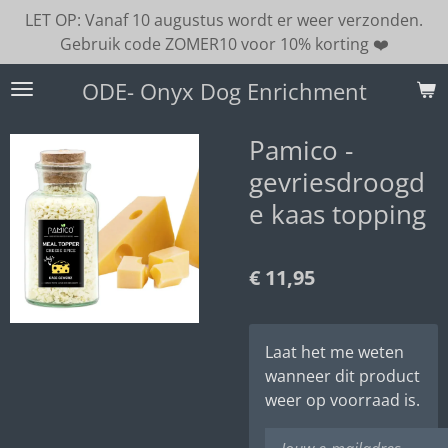
LET OP: Vanaf 10 augustus wordt er weer verzonden.
Ga
Gebruik code ZOMER10 voor 10% korting ❤️
direct
naar
ODE- Onyx Dog Enrichment
de
hoofdinhoud
Pamico -
gevriesdroogd
e kaas topping
€ 11,95
Laat het me weten
wanneer dit product
weer op voorraad is.