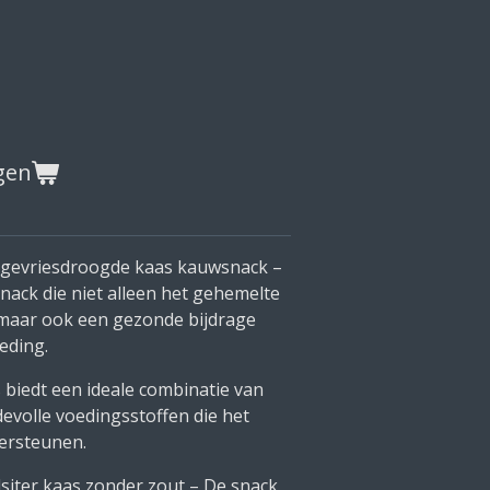
gen
e gevriesdroogde kaas kauwsnack –
snack die niet alleen het gehemelte
, maar ook een gezonde bijdrage
eding.
biedt een ideale combinatie van
evolle voedingsstoffen die het
dersteunen.
siter kaas zonder zout – De snack