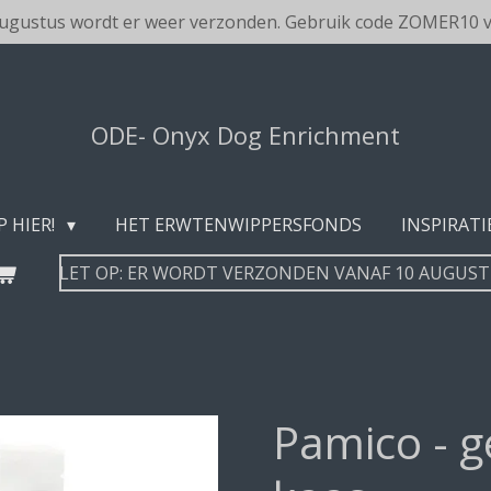
augustus wordt er weer verzonden. Gebruik code ZOMER10 v
ODE- Onyx Dog Enrichment
P HIER!
HET ERWTENWIPPERSFONDS
INSPIRATI
LET OP: ER WORDT VERZONDEN VANAF 10 AUGUS
Pamico - 