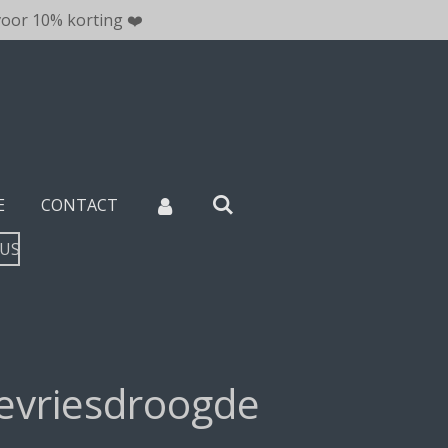
oor 10% korting ❤️
E
CONTACT
TUS
gevriesdroogde