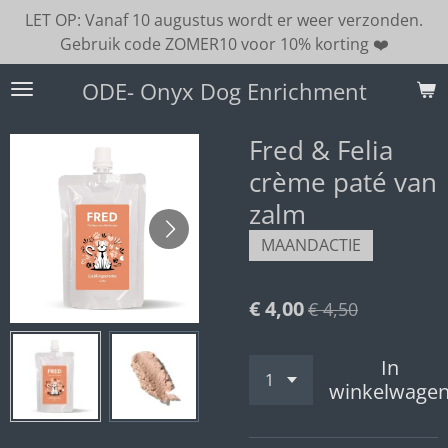
LET OP: Vanaf 10 augustus wordt er weer verzonden.
Ga
Gebruik code ZOMER10 voor 10% korting ❤️
direct
naar
ODE- Onyx Dog Enrichment
de
hoofdinhoud
Fred & Felia
crème paté van
zalm
MAANDACTIE
€ 4,00
€ 4,50
In
winkelwage