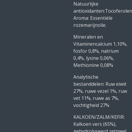
Natuurlijke
antioxidanten:Tocoferolen
Aroma: Essentiële
rozemarijnolie.
Mineralen en
Vitaminen
calcium 1,10%,
fosfor 0,8%, natrium
0,4%, lysine 0,06%,
Methionine 0,08%
Analytische
bestanddelen: Ruw eiwit
27%, ruwe vezel 1%, ruw
vet 11%, ruwe as 7%,
vochtigheid 27%
KALKOEN/ZALM/KEFIR:
Kalkoen vers (65%),
gehydrolyseerd zetmeel,