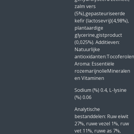
zalm vers
(5%),gepasteuriseerde
kefir (lactosevrij)(4,98%),
plantaardige
glycerine,gistproduct
(0,025%). Additieven:
Natuurlijke
antioxidanten:Tocoferolen
Aroma: Essentiële
rozemarijnolieMineralen
en Vitaminen
Sodium (%) 0.4, L-lysine
(%) 0.06
Analytische
bestanddelen: Ruw eiwit
27%, ruwe vezel 1%, ruw
vet 11%, ruwe as 7%,