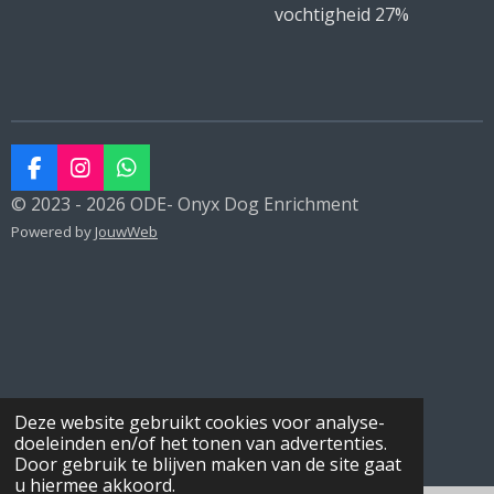
vochtigheid 27%
F
I
W
a
n
h
© 2023 - 2026 ODE- Onyx Dog Enrichment
c
s
a
Powered by
JouwWeb
e
t
t
b
a
s
o
g
A
o
r
p
k
a
p
m
Deze website gebruikt cookies voor analyse-
doeleinden en/of het tonen van advertenties.
Door gebruik te blijven maken van de site gaat
u hiermee akkoord.