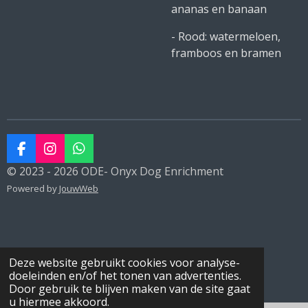
ananas en banaan
- Rood: watermeloen,
framboos en bramen
F
I
W
a
n
h
© 2023 - 2026 ODE- Onyx Dog Enrichment
c
s
a
Powered by
JouwWeb
e
t
t
b
a
s
o
g
A
o
r
p
k
a
p
m
Deze website gebruikt cookies voor analyse-
doeleinden en/of het tonen van advertenties.
Door gebruik te blijven maken van de site gaat
u hiermee akkoord.