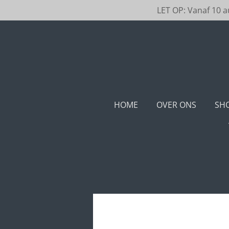
LET OP: Vanaf 10 
Ga
direct
naar
de
hoofdinhoud
HOME
OVER ONS
SHO