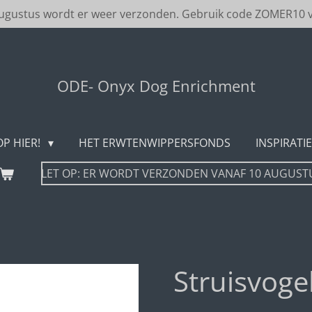
augustus wordt er weer verzonden. Gebruik code ZOMER10 v
ODE- Onyx Dog Enrichment
P HIER!
HET ERWTENWIPPERSFONDS
INSPIRATIE
LET OP: ER WORDT VERZONDEN VANAF 10 AUGUST
Struisvoge