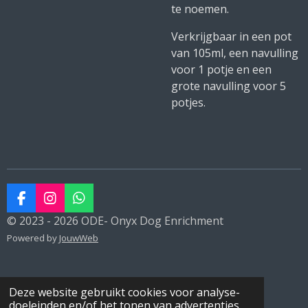
te noemen.
Verkrijgbaar in een pot
van 105ml, een navulling
voor 1 potje en een
grote navulling voor 5
potjes.
F
I
W
a
n
h
© 2023 - 2026 ODE- Onyx Dog Enrichment
c
s
a
Powered by
JouwWeb
e
t
t
b
a
s
o
g
A
o
r
p
Deze website gebruikt cookies voor analyse-
k
a
p
doeleinden en/of het tonen van advertenties.
m