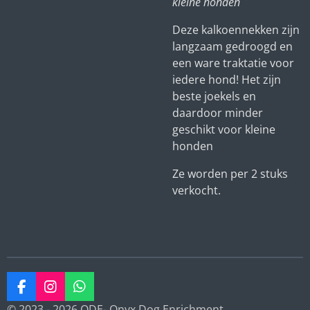
kleine honden
Deze kalkoennekken zijn
langzaam gedroogd en
een ware traktatie voor
iedere hond! Het zijn
beste joekels en
daardoor minder
geschikt voor kleine
honden
Ze worden per 2 stuks
verkocht.
F
I
W
a
n
h
© 2023 - 2026 ODE- Onyx Dog Enrichment