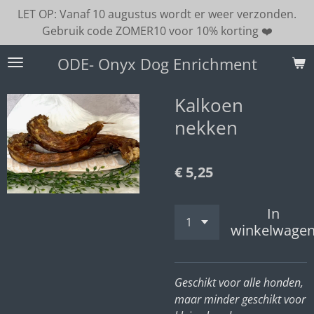
LET OP: Vanaf 10 augustus wordt er weer verzonden.
Ga
Gebruik code ZOMER10 voor 10% korting ❤️
direct
naar
ODE- Onyx Dog Enrichment
de
hoofdinhoud
Kalkoen
nekken
€ 5,25
In
winkelwage
Geschikt voor alle honden,
maar minder geschikt voor