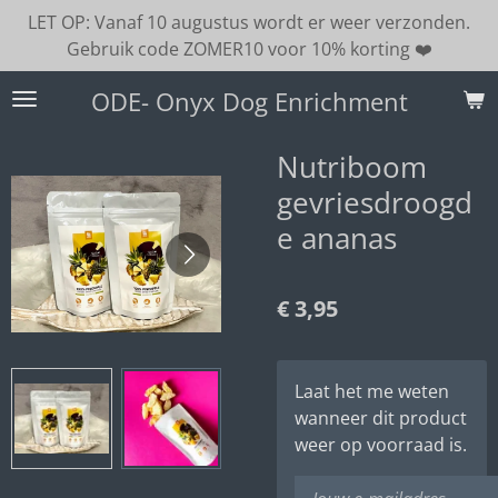
LET OP: Vanaf 10 augustus wordt er weer verzonden.
Ga
Gebruik code ZOMER10 voor 10% korting ❤️
direct
naar
ODE- Onyx Dog Enrichment
de
hoofdinhoud
Nutriboom
gevriesdroogd
e ananas
€ 3,95
Laat het me weten
wanneer dit product
weer op voorraad is.