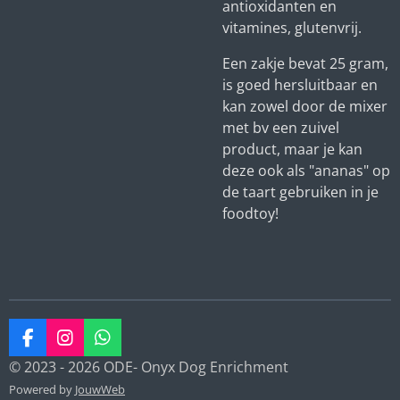
antioxidanten en
vitamines, glutenvrij.
Een zakje bevat 25 gram,
is goed hersluitbaar en
kan zowel door de mixer
met bv een zuivel
product, maar je kan
deze ook als "ananas" op
de taart gebruiken in je
foodtoy!
F
I
W
a
n
h
© 2023 - 2026 ODE- Onyx Dog Enrichment
c
s
a
Powered by
JouwWeb
e
t
t