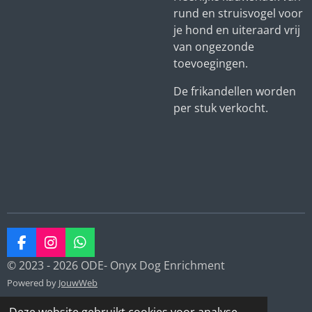
rund en struisvogel voor
je hond en uiteraard vrij
van ongezonde
toevoegingen.
De frikandellen worden
per stuk verkocht.
F
I
W
a
n
h
© 2023 - 2026 ODE- Onyx Dog Enrichment
c
s
a
Powered by
JouwWeb
e
t
t
b
a
s