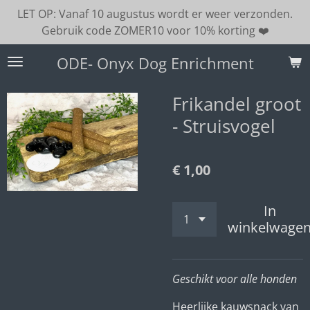
LET OP: Vanaf 10 augustus wordt er weer verzonden.
Ga
Gebruik code ZOMER10 voor 10% korting ❤️
direct
naar
ODE- Onyx Dog Enrichment
de
hoofdinhoud
Frikandel groot
- Struisvogel
€ 1,00
In
winkelwage
Geschikt voor alle honden
Heerlijke kauwsnack van