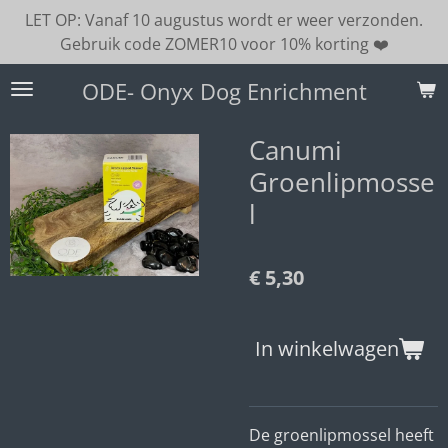
LET OP: Vanaf 10 augustus wordt er weer verzonden.
Ga
Gebruik code ZOMER10 voor 10% korting ❤️
direct
naar
ODE- Onyx Dog Enrichment
de
hoofdinhoud
Canumi
Groenlipmosse
l
€ 5,30
In winkelwagen
De groenlipmossel
heeft