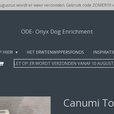
augustus wordt er weer verzonden. Gebruik code ZOMER10 v
ODE- Onyx Dog Enrichment
P HIER!
HET ERWTENWIPPERSFONDS
INSPIRATI
LET OP: ER WORDT VERZONDEN VANAF 10 AUGUS
Canumi To