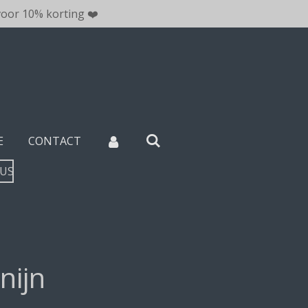
oor 10% korting ❤️
E
CONTACT
TUS
nijn