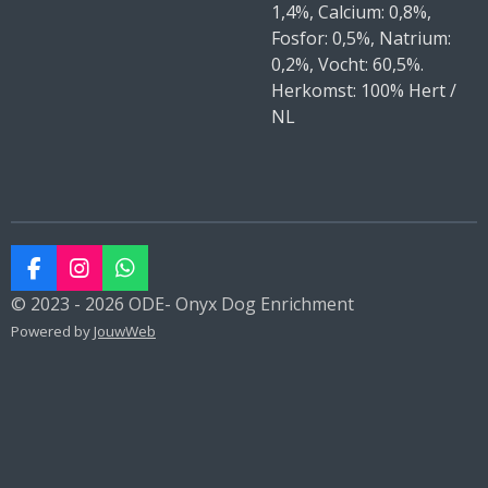
1,4%, Calcium: 0,8%,
Fosfor: 0,5%, Natrium:
0,2%, Vocht: 60,5%.
Herkomst: 100% Hert /
NL
F
I
W
a
n
h
© 2023 - 2026 ODE- Onyx Dog Enrichment
c
s
a
Powered by
JouwWeb
e
t
t
b
a
s
o
g
A
o
r
p
k
a
p
m