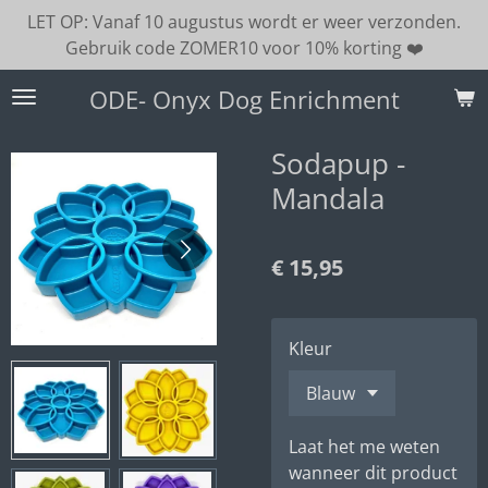
LET OP: Vanaf 10 augustus wordt er weer verzonden.
Ga
Gebruik code ZOMER10 voor 10% korting ❤️
direct
naar
ODE- Onyx Dog Enrichment
de
hoofdinhoud
Sodapup -
Mandala
€ 15,95
Kleur
Laat het me weten
wanneer dit product