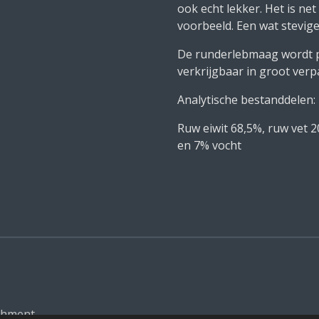
ook echt lekker. Het is ne
voorbeeld. Een wat stevig
De runderlebmaag wordt p
verkrijgbaar in groot ver
Analytische bestanddelen:
Ruw eiwit
68,5%, r
uw vet
2
en 7% v
ocht
chment