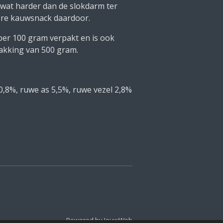
t wat harder dan de slokdarm ter
ere kauwsnack daardoor.
er 100 gram verpakt en is ook
pakking van 500 gram.
0,8%, r
uwe as
5,5%, r
uwe vezel
2,8%
Powered by
JouwWeb