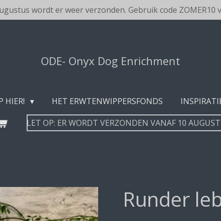
augustus wordt er weer verzonden. Gebruik code ZOMER10 v
ODE- Onyx Dog Enrichment
P HIER!
HET ERWTENWIPPERSFONDS
INSPIRATI
LET OP: ER WORDT VERZONDEN VANAF 10 AUGUS
Runder le