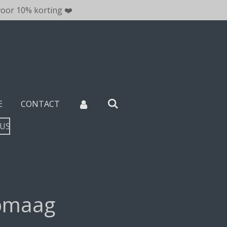
oor 10% korting ❤️
E
CONTACT
TUS
bmaag